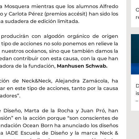
a Mosquera mientras que los alumnos Alfredo
O
 y Carlota Pérez (premios accésit) han sido los
r
na sudadera de edición limitada.
e producirán con algodón orgánico de origen
tipo de acciones no solo ponemos en relieve la
 nuestros océanos, sino que también damos la
edan contribuir con esta causa, con la que han
dora de la fundación,
Manhusen Schwab.
cción de Neck&Neck, Alejandra Zamácola, ha
D
ar en este tipo de acciones, tanto por la causa
i
adores”.
–
e Diseño, Marta de la Rocha y Juan Pró, han
sión” en la acción porque “son conscientes de
undación Ocean Born ha anunciado los diseños
 a IADE Escuela de Diseño y la marca Neck &