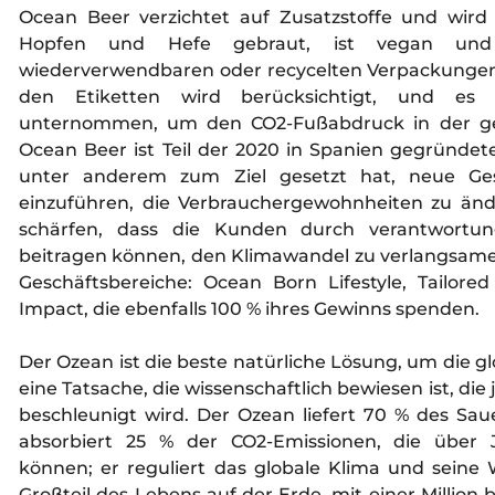
Ocean Beer verzichtet auf Zusatzstoffe und wird 
Hopfen und Hefe gebraut, ist vegan un
wiederverwendbaren oder recycelten Verpackungen.
den Etiketten wird berücksichtigt, und es
unternommen, um den CO2-Fußabdruck in der ges
Ocean Beer ist Teil der 2020 in Spanien gegründet
unter anderem zum Ziel gesetzt hat, neue G
einzuführen, die Verbrauchergewohnheiten zu än
schärfen, dass die Kunden durch verantwortun
beitragen können, den Klimawandel zu verlangsamen
Geschäftsbereiche: Ocean Born Lifestyle, Tailo
Impact, die ebenfalls 100 % ihres Gewinns spenden.
Der Ozean ist die beste natürliche Lösung, um die
eine Tatsache, die wissenschaftlich bewiesen ist, d
beschleunigt wird. Der Ozean liefert 70 % des Sa
absorbiert 25 % der CO2-Emissionen, die über 
können; er reguliert das globale Klima und seine
Großteil des Lebens auf der Erde, mit einer Milli