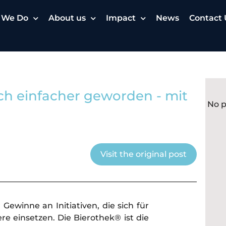
 We Do
About us
Impact
News
Contact 
ch einfacher geworden - mit
No p
Visit the original post
ewinne an Initiativen, die sich für
e einsetzen. Die Bierothek® ist die