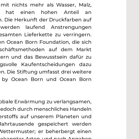
mit nichts mehr als Wasser, Malz,
d hat einen hohen Anteil an
 Die Herkunft der Druckfarben auf
 werden laufend Anstrengungen
amten Lieferkette zu verringern.
en Ocean Born Foundation, die sich
eschäftsmethoden auf dem Markt
dern und das Bewusstsein dafür zu
gsvolle Kaufentscheidungen dazu
. Die Stiftung umfasst drei weitere
red by Ocean Born und Ocean Born
 globale Erwärmung zu verlangsamen,
ie jedoch durch menschliches Handeln
uerstoffs auf unserem Planeten und
Jahrtausende gespeichert werden
 Wettermuster; er beherbergt einen
on bekannter Arten und nach Angaben