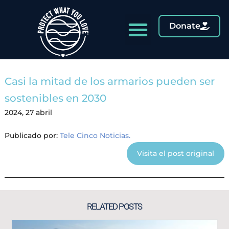
Donate
Casi la mitad de los armarios pueden ser
sostenibles en 2030
2024, 27 abril
Publicado por:
Tele Cinco Noticias.
Visita el post original
RELATED POSTS