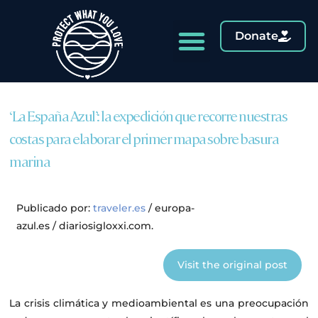
Donate
‘La España Azul’: la expedición que recorre nuestras
costas para elaborar el primer mapa sobre basura
marina
Publicado por:
traveler.es
/
europa-
azul.es
/
diariosigloxxi.com
.
Visit the original post
La crisis climática y medioambiental es una preocupación