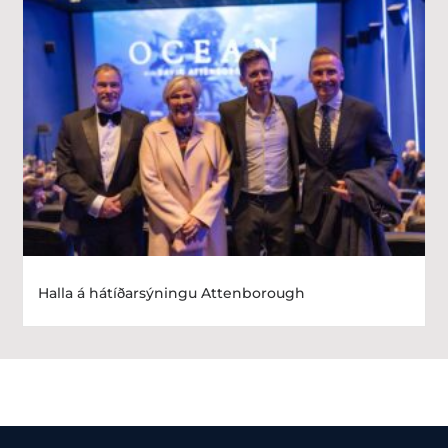
Halla á hátíðarsýningu Attenborough​